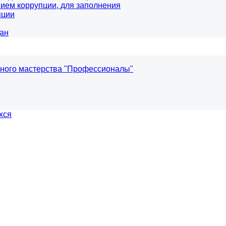
ием коррупции, для заполнения
пции
ан
ного мастерства "Профессионалы"
хся