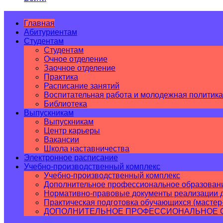
Главная
Абитуриентам
Студентам
Студентам
Очное отделение
Заочное отделение
Практика
Расписание занятий
Воспитательная работа и молодежная политика
Библиотека
Выпускникам
Выпускникам
Центр карьеры
Вакансии
Школа наставничества
Электронное расписание
Учебно-производственный комплекс
Учебно-производственный комплекс
Дополнительное профессиональное образован
Нормативно-правовые документы реализации д
Практическая подготовка обучающихся (мастер
ДОПОЛНИТЕЛЬНОЕ ПРОФЕССИОНАЛЬНОЕ ОБ