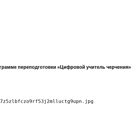
грамме переподготовки «Цифровой учитель черчения»
7z5zlbfczo9rf53j2mlluctg9upn.jpg
