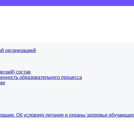
ой организацией
еский) состав
енность образовательного процесса
ки
изации. Об условиях питания и охраны здоровья обучающи