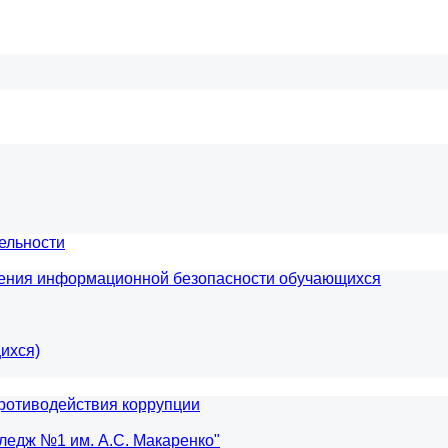
ельности
чения информационной безопасности обучающихся
ихся)
ротиводействия коррупции
ледж №1 им. А.С. Макаренко"