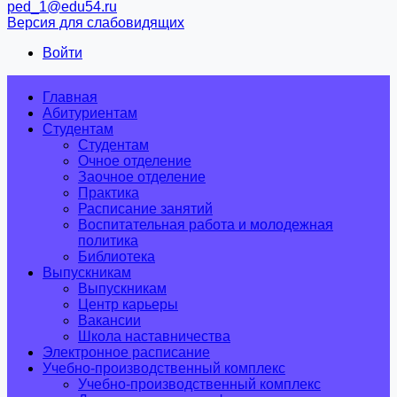
ped_1@edu54.ru
Версия для слабовидящих
Войти
Главная
Абитуриентам
Студентам
Студентам
Очное отделение
Заочное отделение
Практика
Расписание занятий
Воспитательная работа и молодежная
политика
Библиотека
Выпускникам
Выпускникам
Центр карьеры
Вакансии
Школа наставничества
Электронное расписание
Учебно-производственный комплекс
Учебно-производственный комплекс