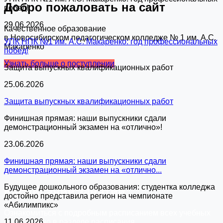
Добро пожаловать на сайт
побед!
29.06.2026
Качественное образование
в Новосибирском педагогическом колледже № 1 им. А.С.
УПК НПК №1 им. А.С. Макаренко: год профессиональных
Макаренко
побед!
Узнать больше о поступлении
Защита выпускных квалификационных работ
25.06.2026
Защита выпускных квалификационных работ
Финишная прямая: наши выпускники сдали
демонстрационный экзамен на «отлично»!
23.06.2026
Финишная прямая: наши выпускники сдали
демонстрационный экзамен на «отлично...
Будущее дошкольного образования: студентка колледжа
Расписание занятий
достойно представила регион на чемпионате
«Абилимпикс»
Ознакомиться с подробным расписанием всех учебных
11.06.2026
групп можно в разделе расписания