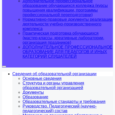
Дополнительное профессиональное
образование обучающихся колледжа (курсы
повышения квалификации, программы
профессиональной переподготовки)
Нормативно-правовые документы реализации
деятельности учебно-производственного
комплекса
Практическая подготовка обучающихся
(мастер-классы, креативные лаборатории,
организация праздников)
ДОПОЛНИТЕЛЬНОЕ ПРОФЕССИОНАЛЬНОЕ
ОБРАЗОВАНИЕ ДЛЯ ПЕДАГОГОВ И ИНЫХ
КАТЕГОРИЙ СЛУШАТЕЛЕЙ
Сведения об образовательной организации
Основные сведения
Структура и органы управления
образовательной организацией
Документы
Образование
Образовательные стандарты и требования
Руководство. Педагогический (научно-
педагогический) состав