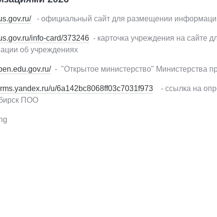
us.gov.ru/
- официальный сайт для размещении информаци
bus.gov.ru/info-card/373246
- карточка учреждения на сайте 
ации об учреждениях
open.edu.gov.ru/
- "Открытое министерство" Министерства 
/forms.yandex.ru/u/6a142bc8068ff03c7031f973
- ссылка на опр
бирск ПОО