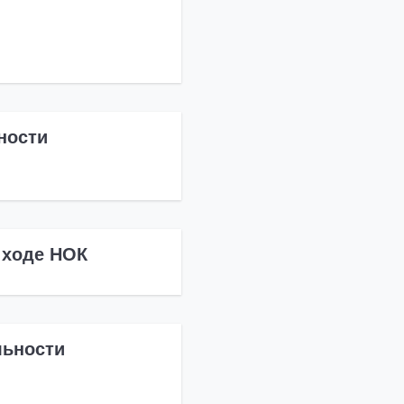
ности
 ходе НОК
льности