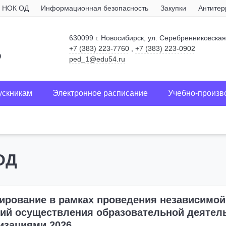
НОК ОД
Информационная безопасность
Закупки
Антитер
630099 г. Новосибирск, ул. Серебренниковская
+7 (383) 223-7760
,
+7 (383) 223-0902
о
ped_1@edu54.ru
ускникам
Электронное расписание
Учебно-произв
ОД
ирование в рамках проведения независимой
ий осуществления образовательной деятел
изациями 2026