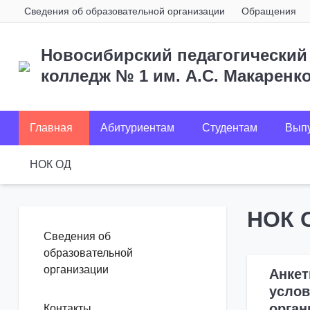
Сведения об образовательной организации
Обращения
Новосибирский педагогический
колледж № 1
им. А.С. Макаренк
Главная
Абитуриентам
Студентам
Вып
НОК ОД
НОК 
Сведения об
образовательной
организации
Анкет
услов
орган
Контакты