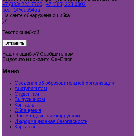
+7 (383) 223-7760
,
+7 (383) 223-0902
ped_1@edu54.ru
На сайте обнаружена ошибка
Текст с ошибкой
Нашли ошибку? Сообщите нам!
Выделите и нажмите Ctr+Enter
Меню
Сведения об образовательной организации
Абитуриентам
Студентам
Выпускникам
Контакты
Обращения
Противодействие коррупции
Информационная безопасность
Карта сайта