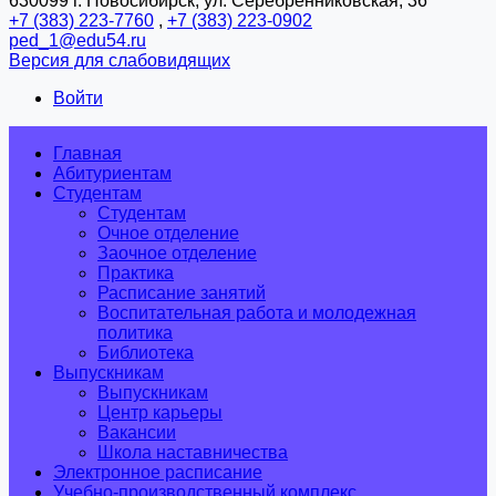
630099 г. Новосибирск, ул. Серебренниковская, 36
+7 (383) 223-7760
,
+7 (383) 223-0902
ped_1@edu54.ru
Версия для слабовидящих
Войти
Главная
Абитуриентам
Студентам
Студентам
Очное отделение
Заочное отделение
Практика
Расписание занятий
Воспитательная работа и молодежная
политика
Библиотека
Выпускникам
Выпускникам
Центр карьеры
Вакансии
Школа наставничества
Электронное расписание
Учебно-производственный комплекс