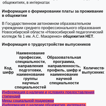
общежитиях, в интернатах
Информация о формировании платы за проживание
в общежитии
В Государственном автономном образовательном
учреждении среднего профессионального образования
Новосибирской области «Новосибирский педагогический
колледж № 1 им. А.С. Макаренко»
общежития НЕТ
.
Информация о трудоустройстве выпускников
Наименование
профессии,
Образовательная
специальности,
программа,
направления
направленность,
Код,
Количество
подготовки,
профиль, шифр и
шифр
выпускнико
наименование
наименование
группы
научной
научных
специальности
специальностей
Информация о наличии и условиях предоставления
стипендий
Меры социальной поддержки
Информация о наличии общежития, интерната,