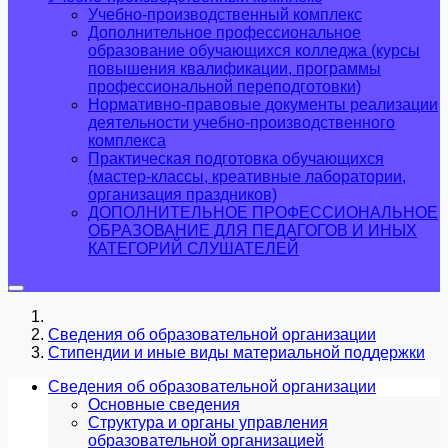
Учебно-производственный комплекс
Дополнительное профессиональное
образование обучающихся колледжа (курсы
повышения квалификации, программы
профессиональной переподготовки)
Нормативно-правовые документы реализации
деятельности учебно-производственного
комплекса
Практическая подготовка обучающихся
(мастер-классы, креативные лаборатории,
организация праздников)
ДОПОЛНИТЕЛЬНОЕ ПРОФЕССИОНАЛЬНОЕ
ОБРАЗОВАНИЕ ДЛЯ ПЕДАГОГОВ И ИНЫХ
КАТЕГОРИЙ СЛУШАТЕЛЕЙ
Сведения об образовательной организации
Стипендии и иные виды материальной поддержки
Сведения об образовательной организации
Основные сведения
Структура и органы управления
образовательной организацией