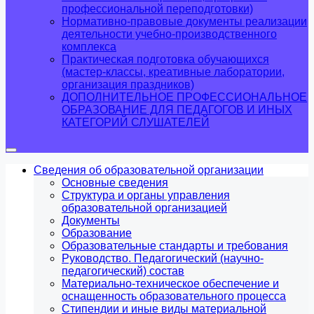
профессиональной переподготовки)
Нормативно-правовые документы реализации
деятельности учебно-производственного
комплекса
Практическая подготовка обучающихся
(мастер-классы, креативные лаборатории,
организация праздников)
ДОПОЛНИТЕЛЬНОЕ ПРОФЕССИОНАЛЬНОЕ
ОБРАЗОВАНИЕ ДЛЯ ПЕДАГОГОВ И ИНЫХ
КАТЕГОРИЙ СЛУШАТЕЛЕЙ
Сведения об образовательной организации
Основные сведения
Структура и органы управления
образовательной организацией
Документы
Образование
Образовательные стандарты и требования
Руководство. Педагогический (научно-
педагогический) состав
Материально-техническое обеспечение и
оснащенность образовательного процесса
Стипендии и иные виды материальной