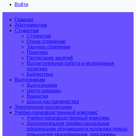
Войти
Главная
Абитуриентам
Студентам
Студентам
Очное отделение
Заочное отделение
Практика
Расписание занятий
Воспитательная работа и молодежная
политика
Библиотека
Выпускникам
Выпускникам
Центр карьеры
Вакансии
Школа наставничества
Электронное расписание
Учебно-производственный комплекс
Учебно-производственный комплекс
Дополнительное профессиональное
образование обучающихся колледжа (курсы
повышения квалификации, программы