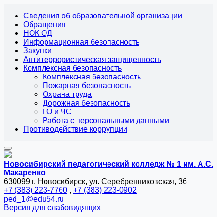
Сведения об образовательной организации
Обращения
НОК ОД
Информационная безопасность
Закупки
Антитеррористическая защищенность
Комплексная безопасность
Комплексная безопасность
Пожарная безопасность
Охрана труда
Дорожная безопасность
ГО и ЧС
Работа с персональными данными
Противодействие коррупции
Новосибирский педагогический колледж № 1
им. А.С.
Макаренко
630099 г. Новосибирск, ул. Серебренниковская, 36
+7 (383) 223-7760
,
+7 (383) 223-0902
ped_1@edu54.ru
Версия для слабовидящих