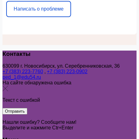
Написать о проблеме
Контакты
630099 г. Новосибирск, ул. Серебренниковская, 36
+7 (383) 223-7760
,
+7 (383) 223-0902
ped_1@edu54.ru
На сайте обнаружена ошибка
Текст с ошибкой
Нашли ошибку? Сообщите нам!
Выделите и нажмите Ctr+Enter