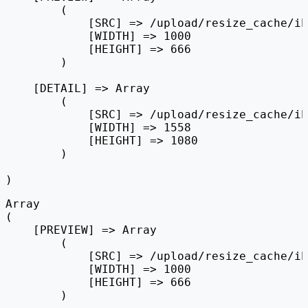
        (

            [SRC] => /upload/resize_cache/ib
            [WIDTH] => 1000

            [HEIGHT] => 666

        )

    [DETAIL] => Array

        (

            [SRC] => /upload/resize_cache/ib
            [WIDTH] => 1558

            [HEIGHT] => 1080

        )

Array

(

    [PREVIEW] => Array

        (

            [SRC] => /upload/resize_cache/ib
            [WIDTH] => 1000

            [HEIGHT] => 666

        )
