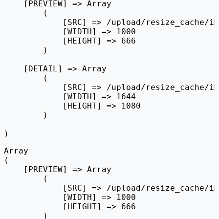
    [PREVIEW] => Array

        (

            [SRC] => /upload/resize_cache/ib
            [WIDTH] => 1000

            [HEIGHT] => 666

        )

    [DETAIL] => Array

        (

            [SRC] => /upload/resize_cache/ib
            [WIDTH] => 1644

            [HEIGHT] => 1080

        )

Array

(

    [PREVIEW] => Array

        (

            [SRC] => /upload/resize_cache/ib
            [WIDTH] => 1000

            [HEIGHT] => 666

        )
