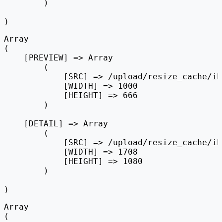
        )

Array

(

    [PREVIEW] => Array

        (

            [SRC] => /upload/resize_cache/ib
            [WIDTH] => 1000

            [HEIGHT] => 666

        )

    [DETAIL] => Array

        (

            [SRC] => /upload/resize_cache/ib
            [WIDTH] => 1708

            [HEIGHT] => 1080

        )

Array

(
