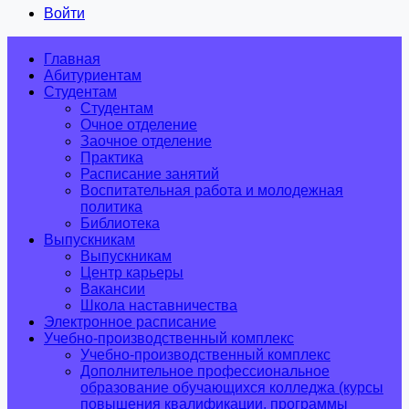
Войти
Главная
Абитуриентам
Студентам
Студентам
Очное отделение
Заочное отделение
Практика
Расписание занятий
Воспитательная работа и молодежная
политика
Библиотека
Выпускникам
Выпускникам
Центр карьеры
Вакансии
Школа наставничества
Электронное расписание
Учебно-производственный комплекс
Учебно-производственный комплекс
Дополнительное профессиональное
образование обучающихся колледжа (курсы
повышения квалификации, программы