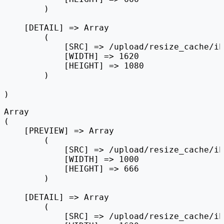
        )

    [DETAIL] => Array

        (

            [SRC] => /upload/resize_cache/ib
            [WIDTH] => 1620

            [HEIGHT] => 1080

        )

Array

(

    [PREVIEW] => Array

        (

            [SRC] => /upload/resize_cache/ib
            [WIDTH] => 1000

            [HEIGHT] => 666

        )

    [DETAIL] => Array

        (

            [SRC] => /upload/resize_cache/ib