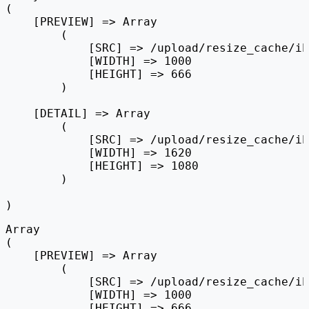
(

    [PREVIEW] => Array

        (

            [SRC] => /upload/resize_cache/ib
            [WIDTH] => 1000

            [HEIGHT] => 666

        )

    [DETAIL] => Array

        (

            [SRC] => /upload/resize_cache/ib
            [WIDTH] => 1620

            [HEIGHT] => 1080

        )

Array

(

    [PREVIEW] => Array

        (

            [SRC] => /upload/resize_cache/ib
            [WIDTH] => 1000

            [HEIGHT] => 666
