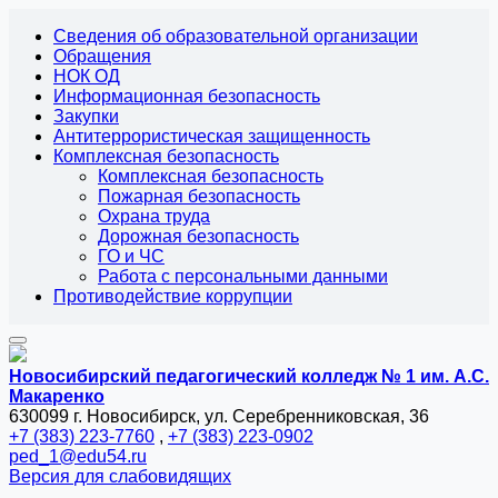
Сведения об образовательной организации
Обращения
НОК ОД
Информационная безопасность
Закупки
Антитеррористическая защищенность
Комплексная безопасность
Комплексная безопасность
Пожарная безопасность
Охрана труда
Дорожная безопасность
ГО и ЧС
Работа с персональными данными
Противодействие коррупции
Новосибирский педагогический колледж № 1
им. А.С.
Макаренко
630099 г. Новосибирск, ул. Серебренниковская, 36
+7 (383) 223-7760
,
+7 (383) 223-0902
ped_1@edu54.ru
Версия для слабовидящих