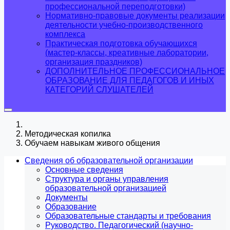
профессиональной переподготовки)
Нормативно-правовые документы реализации
деятельности учебно-производственного
комплекса
Практическая подготовка обучающихся
(мастер-классы, креативные лаборатории,
организация праздников)
ДОПОЛНИТЕЛЬНОЕ ПРОФЕССИОНАЛЬНОЕ
ОБРАЗОВАНИЕ ДЛЯ ПЕДАГОГОВ И ИНЫХ
КАТЕГОРИЙ СЛУШАТЕЛЕЙ
Методическая копилка
Обучаем навыкам живого общения
Сведения об образовательной организации
Основные сведения
Структура и органы управления
образовательной организацией
Документы
Образование
Образовательные стандарты и требования
Руководство. Педагогический (научно-