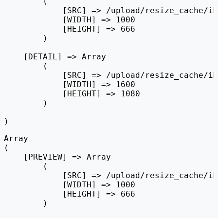
        (

            [SRC] => /upload/resize_cache/ib
            [WIDTH] => 1000

            [HEIGHT] => 666

        )

    [DETAIL] => Array

        (

            [SRC] => /upload/resize_cache/ib
            [WIDTH] => 1600

            [HEIGHT] => 1080

        )

Array

(

    [PREVIEW] => Array

        (

            [SRC] => /upload/resize_cache/ib
            [WIDTH] => 1000

            [HEIGHT] => 666

        )
