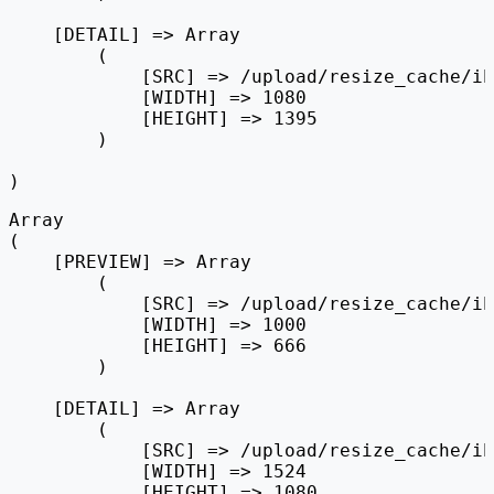
    [DETAIL] => Array

        (

            [SRC] => /upload/resize_cache/ib
            [WIDTH] => 1080

            [HEIGHT] => 1395

        )

Array

(

    [PREVIEW] => Array

        (

            [SRC] => /upload/resize_cache/ib
            [WIDTH] => 1000

            [HEIGHT] => 666

        )

    [DETAIL] => Array

        (

            [SRC] => /upload/resize_cache/ib
            [WIDTH] => 1524

            [HEIGHT] => 1080
