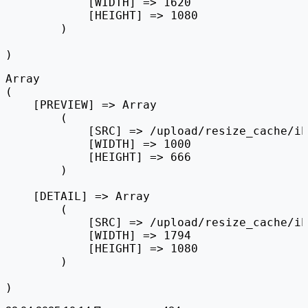
            [WIDTH] => 1620

            [HEIGHT] => 1080

        )

Array

(

    [PREVIEW] => Array

        (

            [SRC] => /upload/resize_cache/ib
            [WIDTH] => 1000

            [HEIGHT] => 666

        )

    [DETAIL] => Array

        (

            [SRC] => /upload/resize_cache/ib
            [WIDTH] => 1794

            [HEIGHT] => 1080

        )
