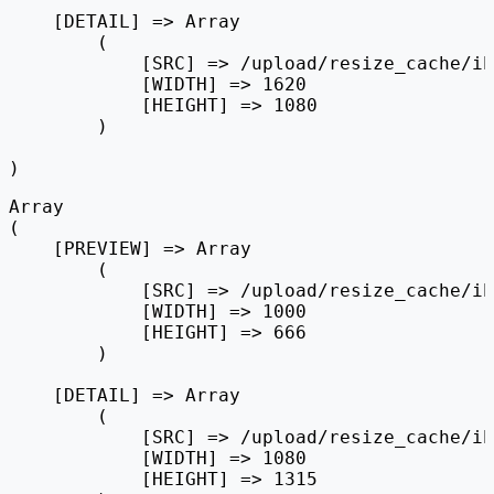
    [DETAIL] => Array

        (

            [SRC] => /upload/resize_cache/ib
            [WIDTH] => 1620

            [HEIGHT] => 1080

        )

Array

(

    [PREVIEW] => Array

        (

            [SRC] => /upload/resize_cache/ib
            [WIDTH] => 1000

            [HEIGHT] => 666

        )

    [DETAIL] => Array

        (

            [SRC] => /upload/resize_cache/ib
            [WIDTH] => 1080

            [HEIGHT] => 1315
