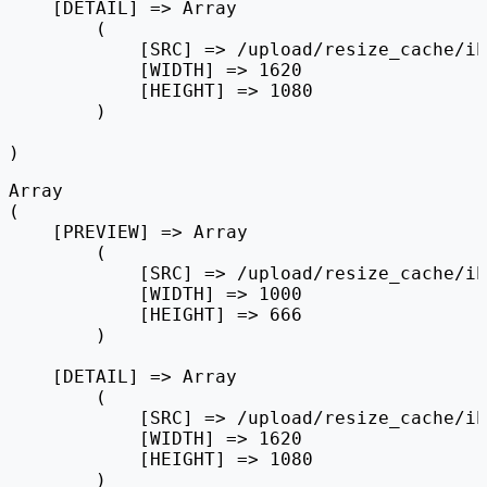
    [DETAIL] => Array

        (

            [SRC] => /upload/resize_cache/ib
            [WIDTH] => 1620

            [HEIGHT] => 1080

        )

Array

(

    [PREVIEW] => Array

        (

            [SRC] => /upload/resize_cache/ib
            [WIDTH] => 1000

            [HEIGHT] => 666

        )

    [DETAIL] => Array

        (

            [SRC] => /upload/resize_cache/ib
            [WIDTH] => 1620

            [HEIGHT] => 1080

        )
