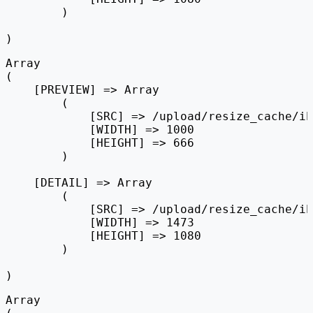
        )

Array

(

    [PREVIEW] => Array

        (

            [SRC] => /upload/resize_cache/ib
            [WIDTH] => 1000

            [HEIGHT] => 666

        )

    [DETAIL] => Array

        (

            [SRC] => /upload/resize_cache/ib
            [WIDTH] => 1473

            [HEIGHT] => 1080

        )

Array
