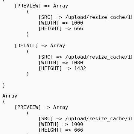
(

    [PREVIEW] => Array

        (

            [SRC] => /upload/resize_cache/ib
            [WIDTH] => 1000

            [HEIGHT] => 666

        )

    [DETAIL] => Array

        (

            [SRC] => /upload/resize_cache/ib
            [WIDTH] => 1080

            [HEIGHT] => 1432

        )

Array

(

    [PREVIEW] => Array

        (

            [SRC] => /upload/resize_cache/ib
            [WIDTH] => 1000

            [HEIGHT] => 666
