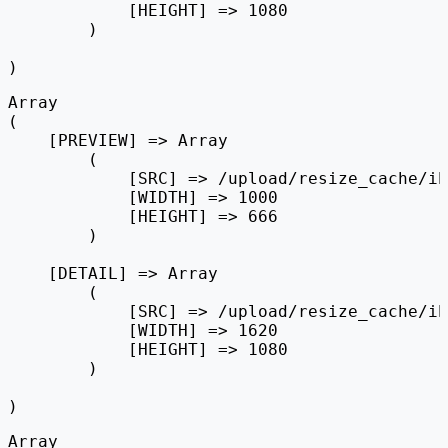
            [HEIGHT] => 1080

        )

Array

(

    [PREVIEW] => Array

        (

            [SRC] => /upload/resize_cache/ib
            [WIDTH] => 1000

            [HEIGHT] => 666

        )

    [DETAIL] => Array

        (

            [SRC] => /upload/resize_cache/ib
            [WIDTH] => 1620

            [HEIGHT] => 1080

        )

Array
