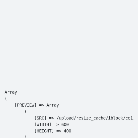
Array

(

    [PREVIEW] => Array

        (

            [SRC] => /upload/resize_cache/iblock/ce1/6
            [WIDTH] => 600

            [HEIGHT] => 400

        )
