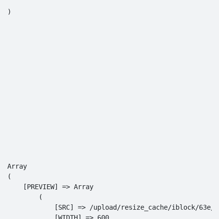
Array

(

    [PREVIEW] => Array

        (

            [SRC] => /upload/resize_cache/iblock/63e/6
            [WIDTH] => 600
