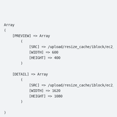
Array

(

    [PREVIEW] => Array

        (

            [SRC] => /upload/resize_cache/iblock/ec2/6
            [WIDTH] => 600

            [HEIGHT] => 400

        )

    [DETAIL] => Array

        (

            [SRC] => /upload/resize_cache/iblock/ec2/1
            [WIDTH] => 1620

            [HEIGHT] => 1080

        )
