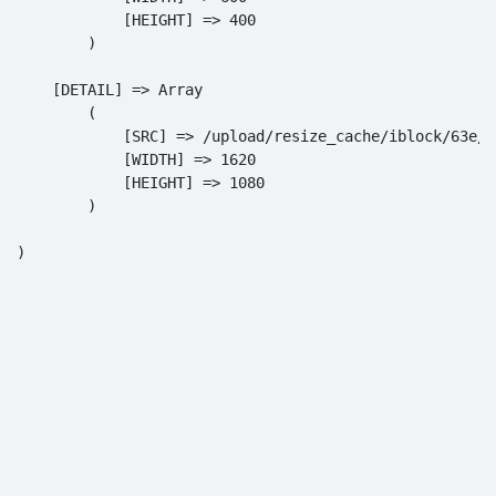
            [HEIGHT] => 400

        )

    [DETAIL] => Array

        (

            [SRC] => /upload/resize_cache/iblock/63e/1
            [WIDTH] => 1620

            [HEIGHT] => 1080

        )
