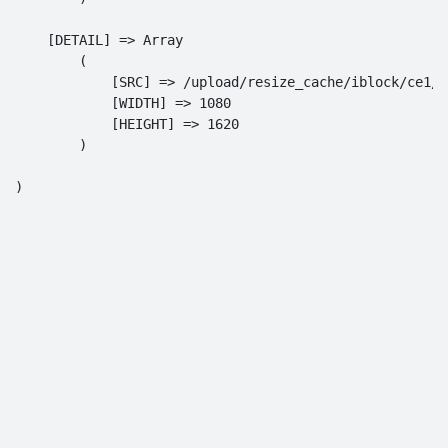
    [DETAIL] => Array

        (

            [SRC] => /upload/resize_cache/iblock/ce1/1
            [WIDTH] => 1080

            [HEIGHT] => 1620

        )
