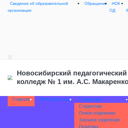
Сведения об образовательной
Обращения
НОК
организации
ОД
Новосибирский педагогический
колледж № 1
им. А.С. Макаренк
Главная
Абитуриентам
Студентам
Студентам
Очное отделение
Заочное отделение
Практика