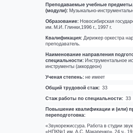
Преподаваемые учебные предметы,
(модули):
Музыкально-инструментальны
Образование:
Новосибирская государ
им. М.И. Глинки,1996 г., 1997 г.
Квалификация:
Дирижер оркестра нар
преподаватель.
Наименование направления подгото
специальности:
Инструментальное ис
инструменты (аккордеон)
Ученая степень:
не имеет
Общий трудовой стаж:
33
Стаж работы по специальности:
33
Повышение квалификации и (или) 
переподготовка:
«Звукорежиссура. Работа в студии зв
«НПК№1 им. А.С. Макаренко», 24 ч., 19.