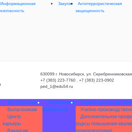
Информационная
Закупки
Антитеррористическая
безопасность
защищенность
630099 г. Новосибирск, ул. Серебренниковская
+7 (383) 223-7760
,
+7 (383) 223-0902
о
ped_1@edu54.ru
Выпускникам
Электронное
Учебно-производствен
Выпускникам
расписание
Учебно-производствен
Центр
Дополнительное профе
карьеры
(курсы повышения квал
Вакансии
переподготовки)