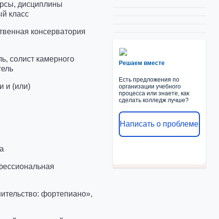
рсы, дисциплины
ый класс
твенная консерватория
ь, солист камерного
Решаем вместе
тель
Есть предложения по
 и (или)
организации учебного
процесса или знаете, как
сделать колледж лучше?
меет
Написать о проблеме
да
фессиональная
ительство: фортепиано»,