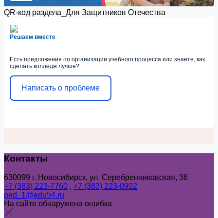
QR-код раздела_Для Защитников Отечества
Решаем вместе
Есть предложения по организации учебного процесса или знаете, как
сделать колледж лучше?
Написать о проблеме
Контакты
630099 г. Новосибирск, ул. Серебренниковская, 36
+7 (383) 223-7760
,
+7 (383) 223-0902
ped_1@edu54.ru
На сайте обнаружена ошибка