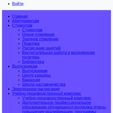
Войти
Главная
Абитуриентам
Студентам
Студентам
Очное отделение
Заочное отделение
Практика
Расписание занятий
Воспитательная работа и молодежная
политика
Библиотека
Выпускникам
Выпускникам
Центр карьеры
Вакансии
Школа наставничества
Электронное расписание
Учебно-производственный комплекс
Учебно-производственный комплекс
Дополнительное профессиональное
образование обучающихся колледжа (курсы
повышения квалификации, программы