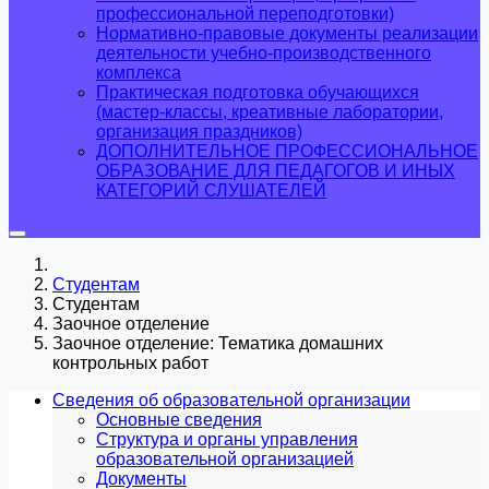
профессиональной переподготовки)
Нормативно-правовые документы реализации
деятельности учебно-производственного
комплекса
Практическая подготовка обучающихся
(мастер-классы, креативные лаборатории,
организация праздников)
ДОПОЛНИТЕЛЬНОЕ ПРОФЕССИОНАЛЬНОЕ
ОБРАЗОВАНИЕ ДЛЯ ПЕДАГОГОВ И ИНЫХ
КАТЕГОРИЙ СЛУШАТЕЛЕЙ
Студентам
Студентам
Заочное отделение
Заочное отделение: Тематика домашних
контрольных работ
Сведения об образовательной организации
Основные сведения
Структура и органы управления
образовательной организацией
Документы