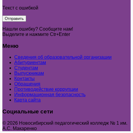
Текст с ошибкой
Нашли ошибку? Сообщите нам!
Выделите и нажмите Ctr+Enter
Меню
Сведения об образовательной организации
Абитуриентам
Студентам
Выпускникам
Контакты
Обращения
Противодействие коррупции
Информационная безопасность
Карта сайта
Социальные сети
© 2026 Новосибирский педагогический колледж № 1 им.
А.С. Макаренко