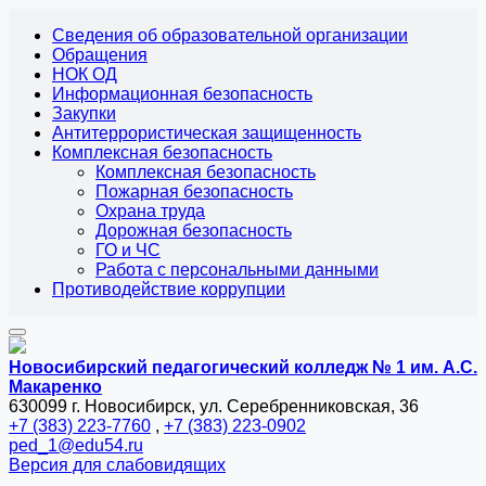
Сведения об образовательной организации
Обращения
НОК ОД
Информационная безопасность
Закупки
Антитеррористическая защищенность
Комплексная безопасность
Комплексная безопасность
Пожарная безопасность
Охрана труда
Дорожная безопасность
ГО и ЧС
Работа с персональными данными
Противодействие коррупции
Новосибирский педагогический колледж № 1
им. А.С.
Макаренко
630099 г. Новосибирск, ул. Серебренниковская, 36
+7 (383) 223-7760
,
+7 (383) 223-0902
ped_1@edu54.ru
Версия для слабовидящих